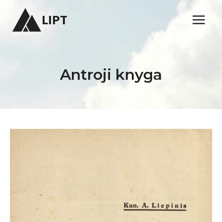
Skip
LIPT
to
content
Antroji knyga