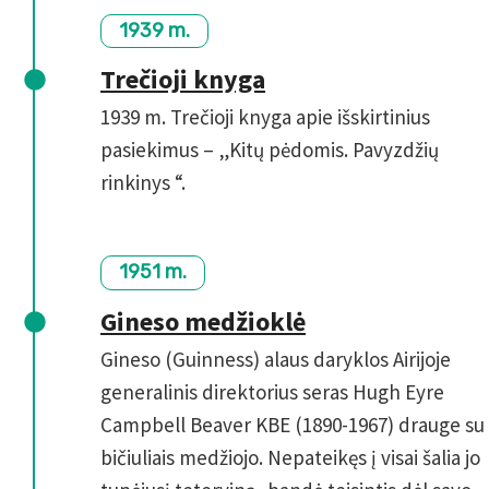
1939 m.
Trečioji knyga
1939 m. Trečioji knyga apie išskirtinius
pasiekimus – „Kitų pėdomis. Pavyzdžių
rinkinys “.
1951 m.
Gineso medžioklė
Gineso (Guinness) alaus daryklos Airijoje
generalinis direktorius seras Hugh Eyre
Campbell Beaver KBE (1890-1967) drauge su
bičiuliais medžiojo. Nepateikęs į visai šalia jo