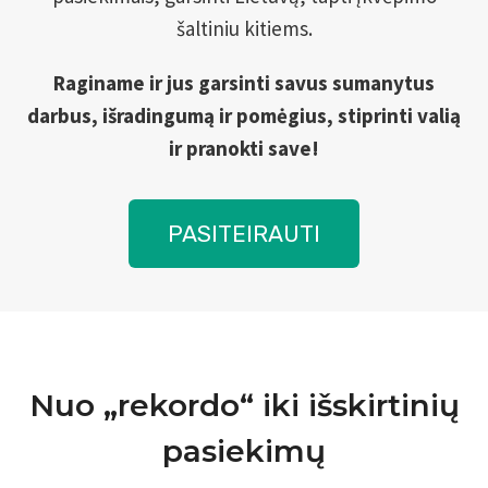
šaltiniu kitiems.
Raginame ir jus garsinti savus sumanytus
darbus, išradingumą ir pomėgius, stiprinti valią
ir pranokti save!
PASITEIRAUTI
Nuo „rekordo“ iki išskirtinių
pasiekimų