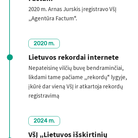
2020 m. Arnas Jurskis įregistravo VšĮ
„Agentūra Factum“.
2020 m.
Lietuvos rekordai internete
Nepateisinę vilčių buvę bendraminčiai,
likdami tame pačiame „rekordų“ lygyje,
įkūrė dar vieną VšĮ ir atkartoja rekordų
registravimą
2024 m.
VšĮ „Lietuvos išskirtinių