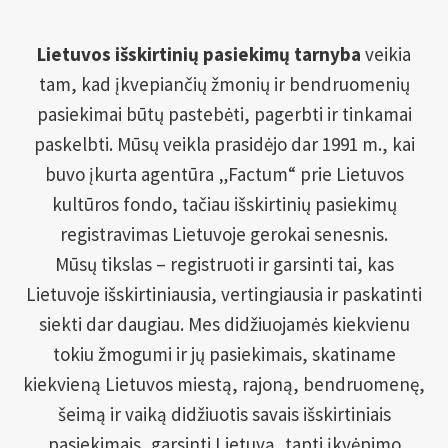
Lietuvos išskirtinių pasiekimų tarnyba
veikia
tam, kad įkvepiančių žmonių ir bendruomenių
pasiekimai būtų pastebėti, pagerbti ir tinkamai
paskelbti. Mūsų veikla prasidėjo dar 1991 m., kai
buvo įkurta agentūra „Factum“ prie Lietuvos
kultūros fondo, tačiau išskirtinių pasiekimų
registravimas Lietuvoje gerokai senesnis.
Mūsų tikslas – registruoti ir garsinti tai, kas
Lietuvoje išskirtiniausia, vertingiausia ir paskatinti
siekti dar daugiau. Mes didžiuojamės kiekvienu
tokiu žmogumi ir jų pasiekimais, skatiname
kiekvieną Lietuvos miestą, rajoną, bendruomenę,
šeimą ir vaiką didžiuotis savais išskirtiniais
pasiekimais, garsinti Lietuvą, tapti įkvėpimo