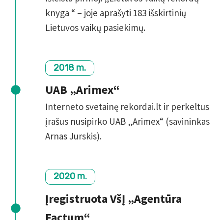
knyga “ – joje aprašyti 183 išskirtinių
Lietuvos vaikų pasiekimų.
2018 m.
UAB „Arimex“
Interneto svetainę rekordai.lt ir perkeltus
įrašus nusipirko UAB „Arimex“ (savininkas
Arnas Jurskis).
2020 m.
Įregistruota VšĮ „Agentūra
Factum“