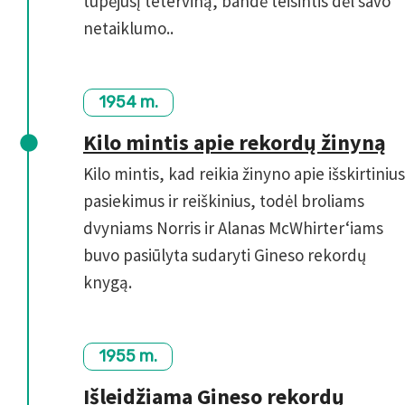
tupėjusį teterviną, bandė teisintis dėl savo
netaiklumo..
1954 m.
Kilo mintis apie rekordų žinyną
Kilo mintis, kad reikia žinyno apie išskirtinius
pasiekimus ir reiškinius, todėl broliams
dvyniams Norris ir Alanas McWhirter‘iams
buvo pasiūlyta sudaryti Gineso rekordų
knygą.
1955 m.
Išleidžiama Gineso rekordų