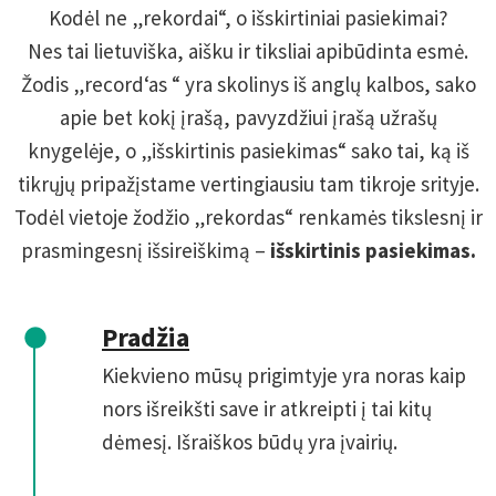
Kodėl ne „rekordai“, o išskirtiniai pasiekimai?
Nes tai lietuviška, aišku ir tiksliai apibūdinta esmė.
Žodis „record‘as “ yra skolinys iš anglų kalbos, sako
apie bet kokį įrašą, pavyzdžiui įrašą užrašų
knygelėje, o „išskirtinis pasiekimas“ sako tai, ką iš
tikrųjų pripažįstame vertingiausiu tam tikroje srityje.
Todėl vietoje žodžio „rekordas“ renkamės tikslesnį ir
prasmingesnį išsireiškimą –
išskirtinis pasiekimas.
Pradžia
Kiekvieno mūsų prigimtyje yra noras kaip
nors išreikšti save ir atkreipti į tai kitų
dėmesį. Išraiškos būdų yra įvairių.