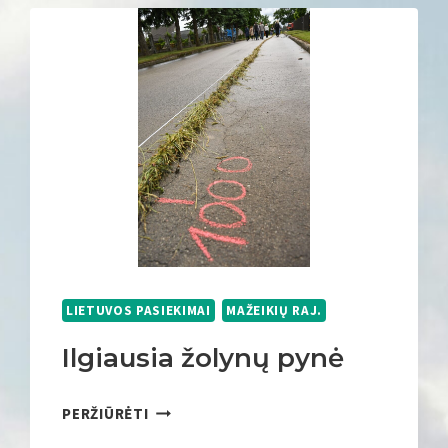
LIETUVOS PASIEKIMAI
MAŽEIKIŲ RAJ.
Ilgiausia žolynų pynė
I
PERŽIŪRĖTI
L