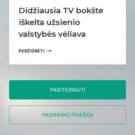
I
Ų
Didžiausia TV bokšte
R
iškelta užsienio
I
N
valstybės vėliava
K
I
D
PERŽIŪRĖTI
N
I
Y
D
S
Ž
I
A
PASITEIRAUTI
U
S
I
A
PASIEKIMŲ PAIEŠKA
T
V