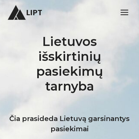
Skip
LIPT
to
content
Lietuvos
išskirtinių
pasiekimų
tarnyba
Čia prasideda Lietuvą garsinantys
pasiekimai