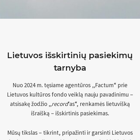
B
O
K
Š
T
E
I
Lietuvos išskirtinių pasiekimų
Š
K
tarnyba
E
L
T
Nuo 2024 m. tęsiame agentūros „Factum“ prie
A
Lietuvos kultūros fondo veiklą nauju pavadinimu –
U
atsisakę žodžio „
record
‘as“, renkamės lietuvišką
Ž
išraišką – išskirtinis pasiekimas.
S
I
E
Mūsų tikslas – tikrint, pripažinti ir garsinti Lietuvos
N