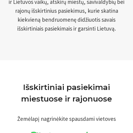
ir Lietuvos vaikų, atskirų miestų, savivaldybių bei
I
rajonų išskirtinius pasiekimus, kurie skatina
O
V
kiekvieną bendruomenę didžiuotis savais
A
išskirtiniais pasiekimais ir garsinti Lietuvą.
L
S
T
Y
B
Ė
S
V
Išskirtiniai pasiekimai
Ė
L
miestuose ir rajonuose
I
A
V
Žemėlapį nagrinėkite spausdami vietoves
A