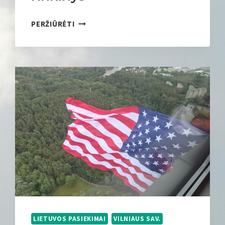
G
PERŽIŪRĖTI
A
U
S
I
A
U
S
I
A
S
K
A
R
P
I
N
LIETUVOS PASIEKIMAI
VILNIAUS SAV.