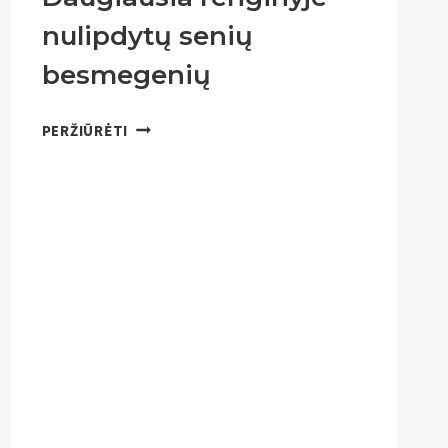
nulipdytų senių
besmegenių
DAUGIAUSIA
PERŽIŪRĖTI
RENGINYJE
NULIPDYTŲ
SENIŲ
BESMEGENIŲ