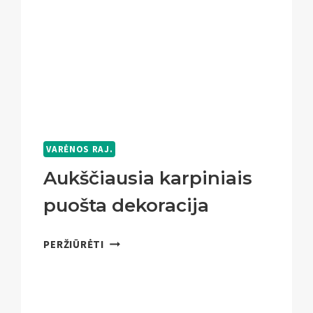
VARĖNOS RAJ.
Aukščiausia karpiniais
puošta dekoracija
AUKŠČIAUSIA
PERŽIŪRĖTI
KARPINIAIS
PUOŠTA
DEKORACIJA