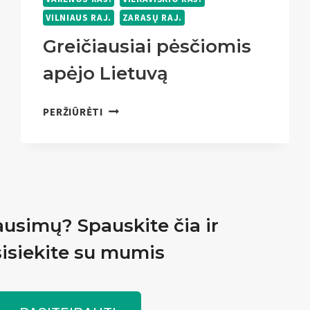
VILNIAUS RAJ.
ZARASŲ RAJ.
Greičiausiai pėsčiomis
apėjo Lietuvą
GREIČIAUSIAI
PERŽIŪRĖTI
PĖSČIOMIS
APĖJO
LIETUVĄ
ausimų? Spauskite čia ir
isiekite su mumis