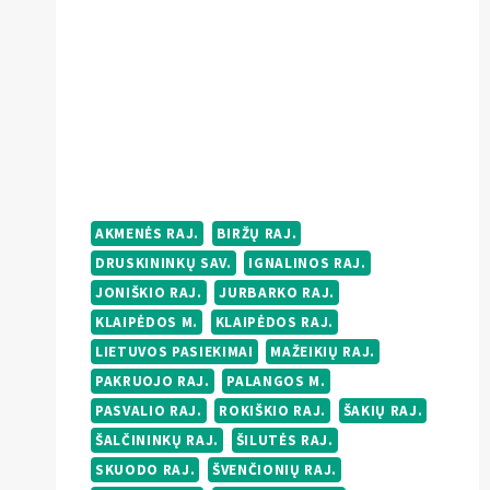
AKMENĖS RAJ.
BIRŽŲ RAJ.
DRUSKININKŲ SAV.
IGNALINOS RAJ.
JONIŠKIO RAJ.
JURBARKO RAJ.
KLAIPĖDOS M.
KLAIPĖDOS RAJ.
LIETUVOS PASIEKIMAI
MAŽEIKIŲ RAJ.
PAKRUOJO RAJ.
PALANGOS M.
PASVALIO RAJ.
ROKIŠKIO RAJ.
ŠAKIŲ RAJ.
ŠALČININKŲ RAJ.
ŠILUTĖS RAJ.
SKUODO RAJ.
ŠVENČIONIŲ RAJ.