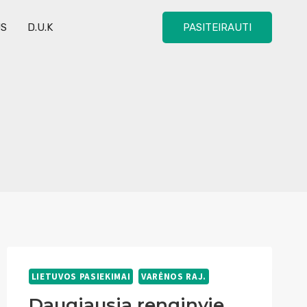
US
D.U.K
PASITEIRAUTI
LIETUVOS PASIEKIMAI
VARĖNOS RAJ.
Daugiausia renginyje