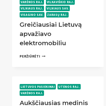
VARĖNOS RAJ.
VILKAVIŠKIO RAJ.
VILNIAUS RAJ.
VILNIAUS SAV.
VISAGINO SAV.
ZARASŲ RAJ.
Greičiausiai Lietuvą
apvažiavo
elektromobiliu
GREIČIAUSIAI
PERŽIŪRĖTI
LIETUVĄ
APVAŽIAVO
ELEKTROMOBILIU
LIETUVOS PASIEKIMAI
UTENOS RAJ.
VARĖNOS RAJ.
Aukščiausias medinis