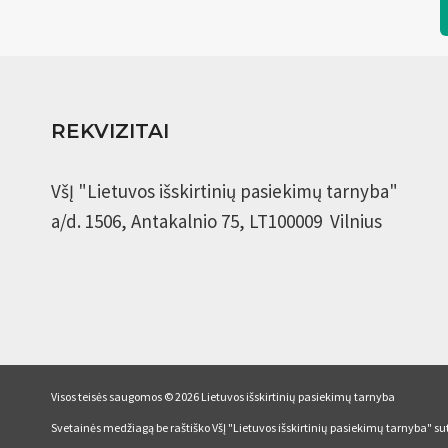
REKVIZITAI
VšĮ "Lietuvos išskirtinių pasiekimų tarnyba"
a/d. 1506, Antakalnio 75, LT100009 Vilnius
Visos teisės saugomos © 2026 Lietuvos išskirtinių pasiekimų tarnyba
Svetainės medžiagą be raštiško VšĮ "Lietuvos išskirtinių pasiekimų tarnyba" sut