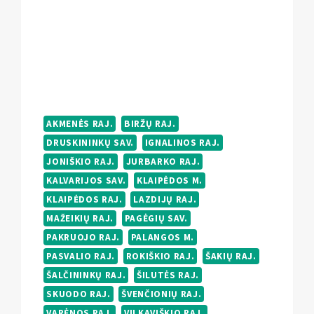
AKMENĖS RAJ.
BIRŽŲ RAJ.
DRUSKININKŲ SAV.
IGNALINOS RAJ.
JONIŠKIO RAJ.
JURBARKO RAJ.
KALVARIJOS SAV.
KLAIPĖDOS M.
KLAIPĖDOS RAJ.
LAZDIJŲ RAJ.
MAŽEIKIŲ RAJ.
PAGĖGIŲ SAV.
PAKRUOJO RAJ.
PALANGOS M.
PASVALIO RAJ.
ROKIŠKIO RAJ.
ŠAKIŲ RAJ.
ŠALČININKŲ RAJ.
ŠILUTĖS RAJ.
SKUODO RAJ.
ŠVENČIONIŲ RAJ.
VARĖNOS RAJ.
VILKAVIŠKIO RAJ.