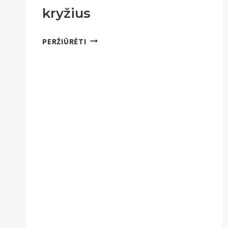
kryžius
AUKŠČIAUSIAS
PERŽIŪRĖTI
MEDINIS
KRYŽIUS