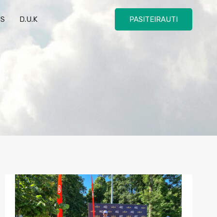
US
D.U.K
PASITEIRAUTI