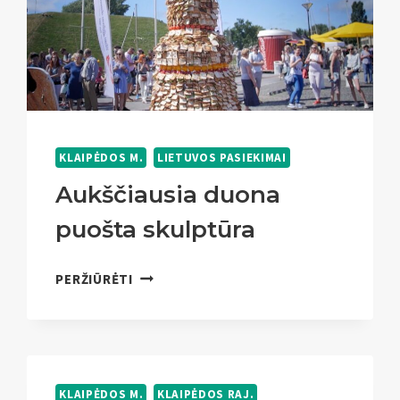
KLAIPĖDOS M.
LIETUVOS PASIEKIMAI
Aukščiausia duona
puošta skulptūra
AUKŠČIAUSIA
PERŽIŪRĖTI
DUONA
PUOŠTA
SKULPTŪRA
KLAIPĖDOS M.
KLAIPĖDOS RAJ.