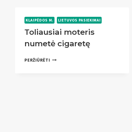
ŽIEDAS
KLAIPĖDOS M.
LIETUVOS PASIEKIMAI
Toliausiai moteris
numetė cigaretę
TOLIAUSIAI
PERŽIŪRĖTI
MOTERIS
NUMETĖ
CIGARETĘ
Page
navigation