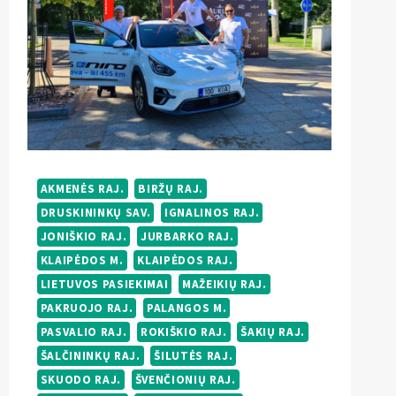
AKMENĖS RAJ.
BIRŽŲ RAJ.
DRUSKININKŲ SAV.
IGNALINOS RAJ.
JONIŠKIO RAJ.
JURBARKO RAJ.
KLAIPĖDOS M.
KLAIPĖDOS RAJ.
LIETUVOS PASIEKIMAI
MAŽEIKIŲ RAJ.
PAKRUOJO RAJ.
PALANGOS M.
PASVALIO RAJ.
ROKIŠKIO RAJ.
ŠAKIŲ RAJ.
ŠALČININKŲ RAJ.
ŠILUTĖS RAJ.
SKUODO RAJ.
ŠVENČIONIŲ RAJ.