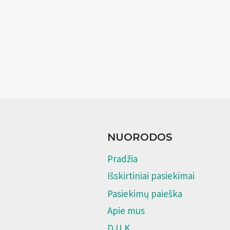
NUORODOS
Pradžia
Išskirtiniai pasiekimai
Pasiekimų paieška
Apie mus
D.U.K