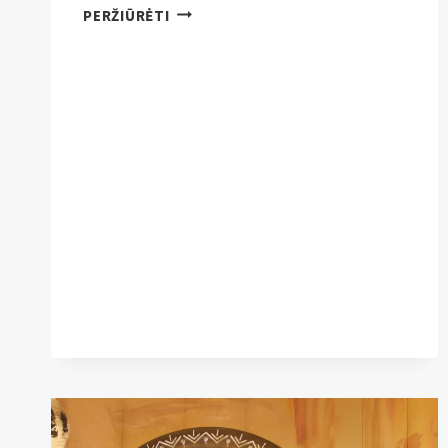
DIDŽIAUSIAS
PERŽIŪRĖTI
AITVARAS