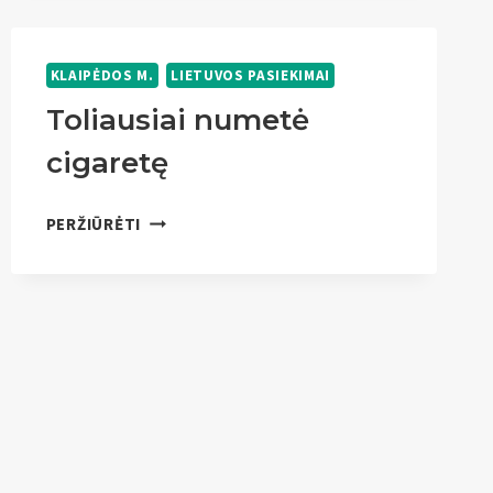
KLAIPĖDOS M.
LIETUVOS PASIEKIMAI
Toliausiai numetė
cigaretę
TOLIAUSIAI
PERŽIŪRĖTI
NUMETĖ
CIGARETĘ