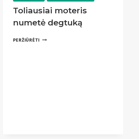
Toliausiai moteris
numetė degtuką
TOLIAUSIAI
PERŽIŪRĖTI
MOTERIS
NUMETĖ
DEGTUKĄ