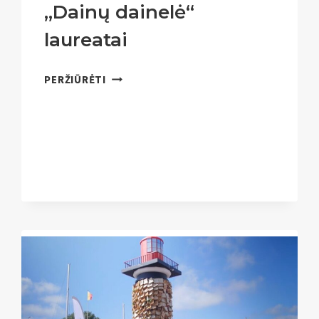
„Dainų dainelė“
laureatai
DAUGIAUSIA
PERŽIŪRĖTI
KARTŲ
RESPUBLIKINIO
VAIKŲ
IR
MOKSLEIVIŲ
DAINŲ
TELEVIZIJOS
KONKURSO
„DAINŲ
DAINELĖ“
LAUREATAI