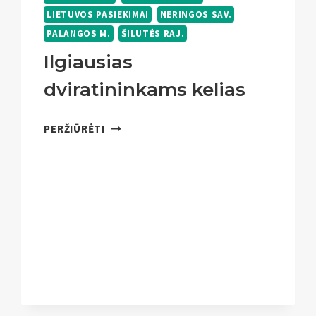
LIETUVOS PASIEKIMAI
NERINGOS SAV.
PALANGOS M.
ŠILUTĖS RAJ.
Ilgiausias
dviratininkams kelias
ILGIAUSIAS
PERŽIŪRĖTI
DVIRATININKAMS
KELIAS