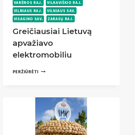
VARĖNOS RAJ.
VILKAVIŠKIO RAJ.
VILNIAUS RAJ.
VILNIAUS SAV.
VISAGINO SAV.
ZARASŲ RAJ.
Greičiausiai Lietuvą
apvažiavo
elektromobiliu
GREIČIAUSIAI
PERŽIŪRĖTI
LIETUVĄ
APVAŽIAVO
ELEKTROMOBILIU