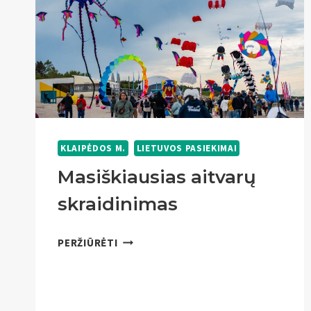
KLAIPĖDOS M.
LIETUVOS PASIEKIMAI
Masiškiausias aitvarų
skraidinimas
MASIŠKIAUSIAS
PERŽIŪRĖTI
AITVARŲ
SKRAIDINIMAS