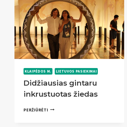
KLAIPĖDOS M.
LIETUVOS PASIEKIMAI
Didžiausias gintaru
inkrustuotas žiedas
DIDŽIAUSIAS
PERŽIŪRĖTI
GINTARU
INKRUSTUOTAS