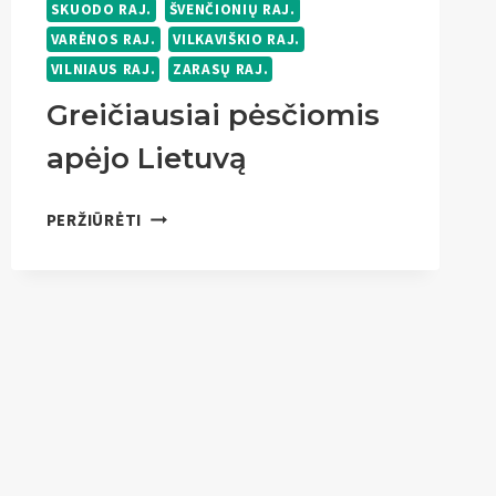
SKUODO RAJ.
ŠVENČIONIŲ RAJ.
VARĖNOS RAJ.
VILKAVIŠKIO RAJ.
VILNIAUS RAJ.
ZARASŲ RAJ.
Greičiausiai pėsčiomis
apėjo Lietuvą
GREIČIAUSIAI
PERŽIŪRĖTI
PĖSČIOMIS
APĖJO
LIETUVĄ