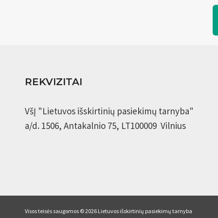
REKVIZITAI
VšĮ "Lietuvos išskirtinių pasiekimų tarnyba"
a/d. 1506, Antakalnio 75, LT100009 Vilnius
Visos teisės saugomos © 2026 Lietuvos išskirtinių pasiekimų tarnyba