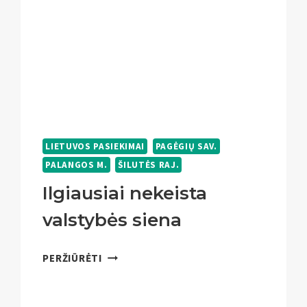
LIETUVOS PASIEKIMAI
PAGĖGIŲ SAV.
PALANGOS M.
ŠILUTĖS RAJ.
Ilgiausiai nekeista
valstybės siena
ILGIAUSIAI
PERŽIŪRĖTI
NEKEISTA
VALSTYBĖS
SIENA