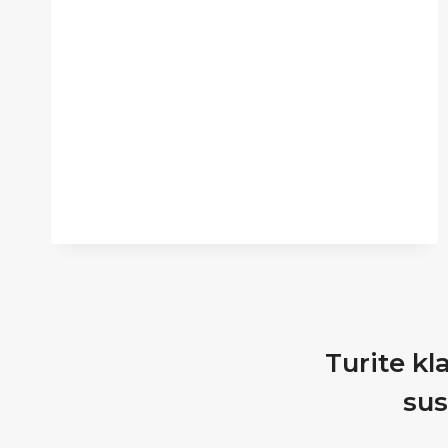
SUDARYTAS
GEDIMINAIČIŲ
STULPŲ
Turite kl
sus