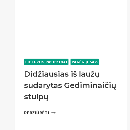
LIETUVOS PASIEKIMAI
PAGĖGIŲ SAV.
Didžiausias iš laužų
sudarytas Gediminaičių
stulpų
DIDŽIAUSIAS
PERŽIŪRĖTI
IŠ
LAUŽŲ