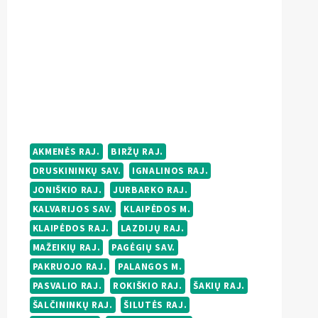
AKMENĖS RAJ.
BIRŽŲ RAJ.
DRUSKININKŲ SAV.
IGNALINOS RAJ.
JONIŠKIO RAJ.
JURBARKO RAJ.
KALVARIJOS SAV.
KLAIPĖDOS M.
KLAIPĖDOS RAJ.
LAZDIJŲ RAJ.
MAŽEIKIŲ RAJ.
PAGĖGIŲ SAV.
PAKRUOJO RAJ.
PALANGOS M.
PASVALIO RAJ.
ROKIŠKIO RAJ.
ŠAKIŲ RAJ.
ŠALČININKŲ RAJ.
ŠILUTĖS RAJ.