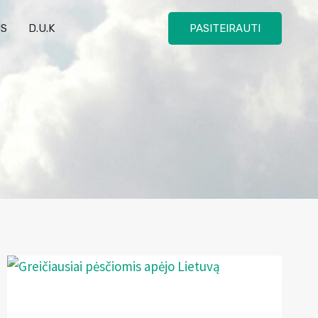
US
D.U.K
PASITEIRAUTI