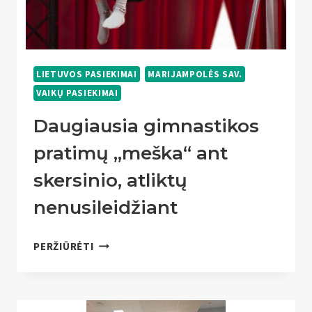
LIETUVOS PASIEKIMAI
MARIJAMPOLĖS SAV.
VAIKŲ PASIEKIMAI
Daugiausia gimnastikos
pratimų „meška“ ant
skersinio, atliktų
nenusileidžiant
DAUGIAUSIA
PERŽIŪRĖTI
GIMNASTIKOS
PRATIMŲ
„MEŠKA“
ANT