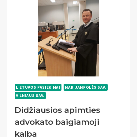
SKERSINIO,
ATLIKTŲ
NENUSILEIDŽIANT
LIETUVOS PASIEKIMAI
MARIJAMPOLĖS SAV.
VILNIAUS SAV.
Didžiausios apimties
advokato baigiamoji
kalba