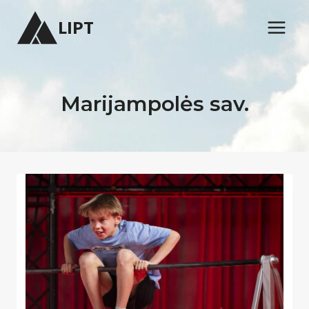
Skip
LIPT
to
content
Marijampolės sav.