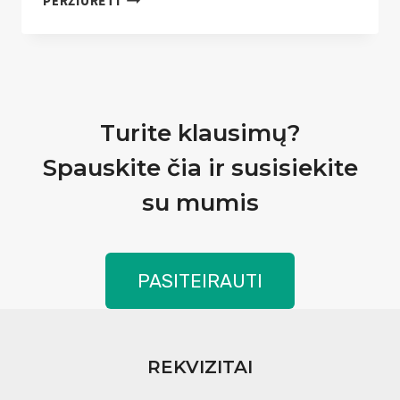
PERŽIŪRĖTI
GATVĖ
Turite klausimų?
Spauskite čia ir susisiekite
su mumis
PASITEIRAUTI
REKVIZITAI