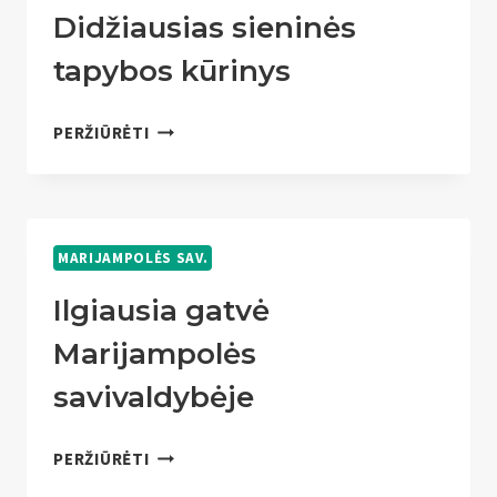
Didžiausias sieninės
tapybos kūrinys
DIDŽIAUSIAS
PERŽIŪRĖTI
SIENINĖS
TAPYBOS
KŪRINYS
MARIJAMPOLĖS SAV.
Ilgiausia gatvė
Marijampolės
savivaldybėje
ILGIAUSIA
PERŽIŪRĖTI
GATVĖ