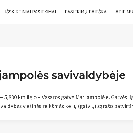
IŠSKIRTINIAI PASIEKIMAI
PASIEKIMŲ PAIEŠKA
APIE M
ijampolės savivaldybėje
– 5,800 km ilgio – Vasaros gatvė Marijampolėje. Gatvės il
aldybės vietinės reikšmės kelių (gatvių) sąrašo patvirti