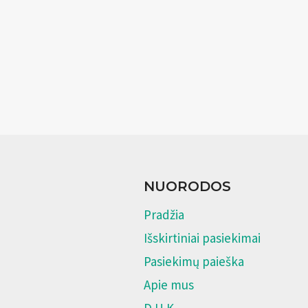
NUORODOS
Pradžia
Išskirtiniai pasiekimai
Pasiekimų paieška
Apie mus
D.U.K