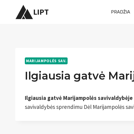
Skip
LIPT
PRADŽIA
to
content
MARIJAMPOLĖS SAV.
Ilgiausia gatvė Mar
Ilgiausia gatvė Marijampolės savivaldybėje
savivaldybės sprendimu Dėl Marijampolės saviv