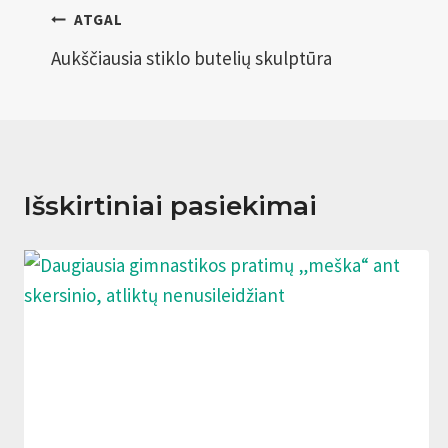
Navigacija
ATGAL
tarp
Aukščiausia stiklo butelių skulptūra
įrašų
Išskirtiniai pasiekimai