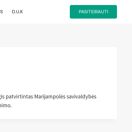
US
D.U.K
PASITEIRAUTI
gis patvirtintas Marijampolės savivaldybės
nimo.