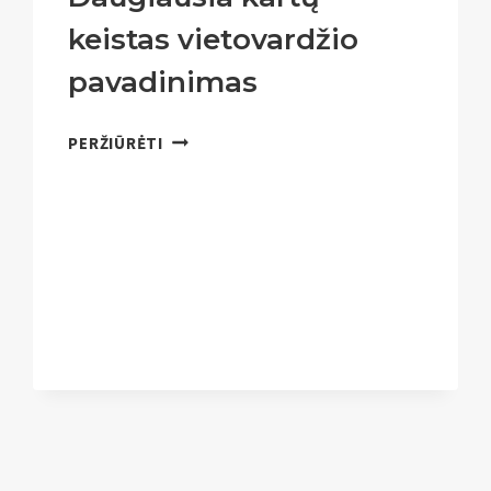
keistas vietovardžio
pavadinimas
DAUGIAUSIA
PERŽIŪRĖTI
KARTŲ
KEISTAS
VIETOVARDŽIO
PAVADINIMAS