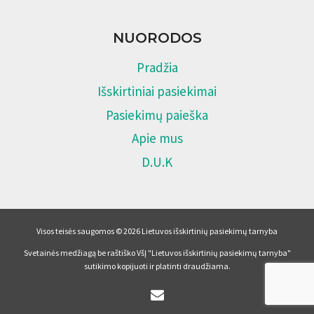
NUORODOS
Pradžia
Išskirtiniai pasiekimai
Pasiekimų paieška
Apie mus
D.U.K
Visos teisės saugomos © 2026 Lietuvos išskirtinių pasiekimų tarnyba
Svetainės medžiagą be raštiško VšĮ "Lietuvos išskirtinių pasiekimų tarnyba"
sutikimo kopijuoti ir platinti draudžiama.