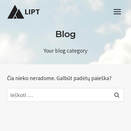
Skip
LIPT
to
content
Blog
Your blog category
Čia nieko neradome. Galbūt padėtų paieška?
Ieškoti: