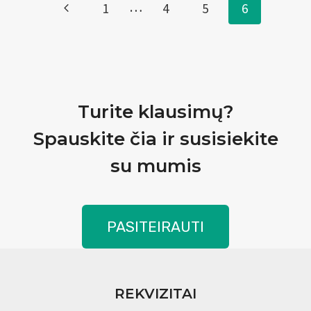
Page
…
Previous
1
4
5
6
navigation
Page
Turite klausimų?
Spauskite čia ir susisiekite
su mumis
PASITEIRAUTI
REKVIZITAI