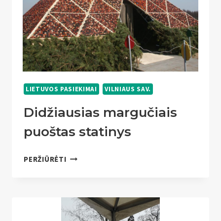
LIETUVOS PASIEKIMAI
VILNIAUS SAV.
Didžiausias margučiais
puoštas statinys
DIDŽIAUSIAS
PERŽIŪRĖTI
MARGUČIAIS
PUOŠTAS
STATINYS