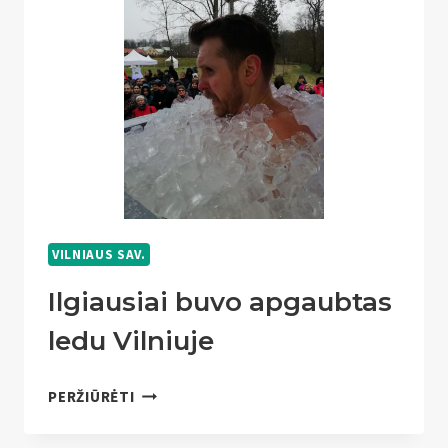
VILNIAUS SAV.
Ilgiausiai buvo apgaubtas
ledu Vilniuje
ILGIAUSIAI
PERŽIŪRĖTI
BUVO
APGAUBTAS