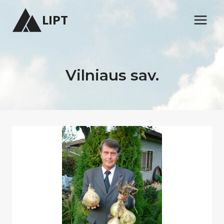
Skip
LIPT
to
content
Vilniaus sav.