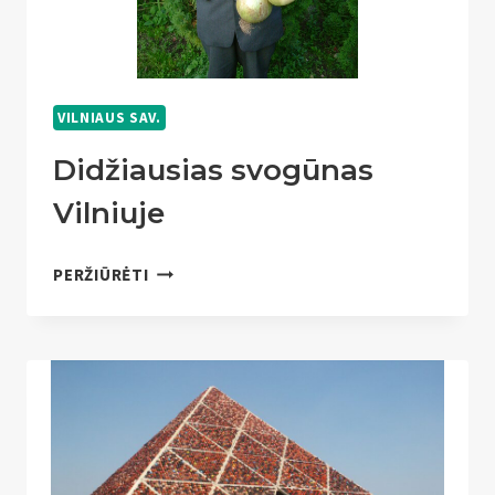
VILNIAUS SAV.
Didžiausias svogūnas
Vilniuje
DIDŽIAUSIAS
PERŽIŪRĖTI
SVOGŪNAS
VILNIUJE