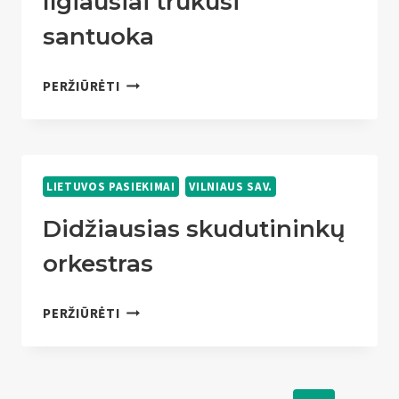
Ilgiausiai trukusi
santuoka
ILGIAUSIAI
PERŽIŪRĖTI
TRUKUSI
SANTUOKA
LIETUVOS PASIEKIMAI
VILNIAUS SAV.
Didžiausias skudutininkų
orkestras
DIDŽIAUSIAS
PERŽIŪRĖTI
SKUDUTININKŲ
ORKESTRAS