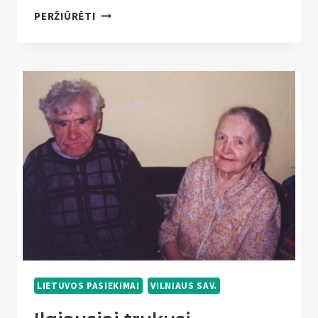
MAŽIAUSIA
PERŽIŪRĖTI
BALDŲ
KOPIJA
VILNIUJE
LIETUVOS PASIEKIMAI
VILNIAUS SAV.