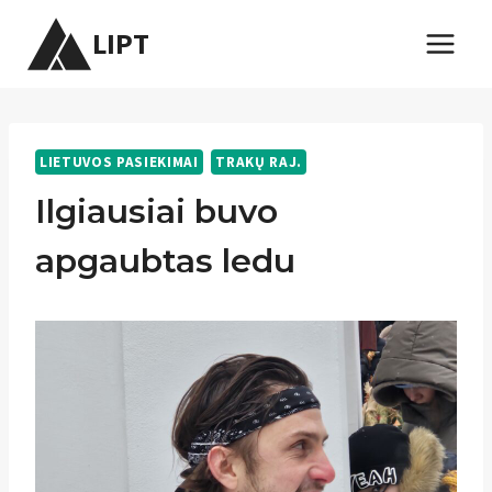
Skip
LIPT
to
content
LIETUVOS PASIEKIMAI
TRAKŲ RAJ.
Ilgiausiai buvo
apgaubtas ledu