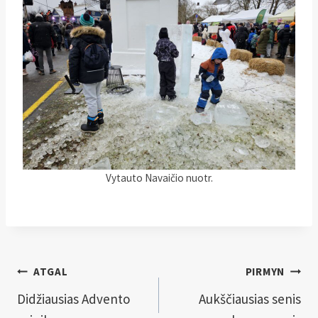
Vytauto Navaičio nuotr.
Navigacija
ATGAL
PIRMYN
tarp
Didžiausias Advento
Aukščiausias senis