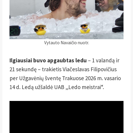
Vytauto Navaičio nuotr.
Ilgiausiai buvo apgaubtas ledu
– 1 valandą ir
21 sekundę – trakietis Viačeslavas Filipovičius
per Užgavėnių šventę Trakuose 2026 m. vasario
14 d. Ledą užšaldė UAB „Ledo meistrai“.