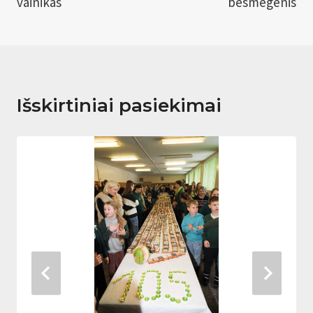
vainikas
besmegenis
įrašų
Išskirtiniai pasiekimai