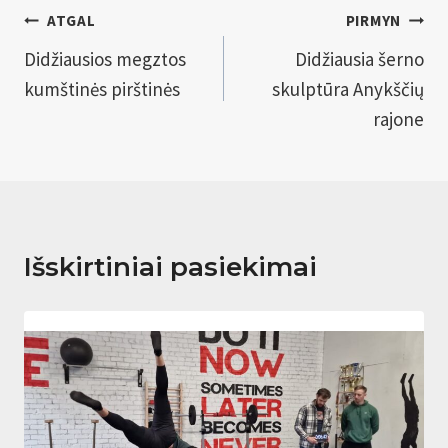
Navigacija
ATGAL
PIRMYN
tarp
Didžiausios megztos
Didžiausia šerno
kumštinės pirštinės
skulptūra Anykščių
įrašų
rajone
Išskirtiniai pasiekimai