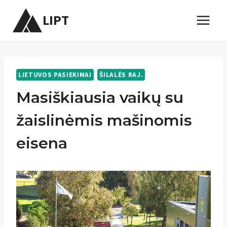
Skip
LIPT
to
content
LIETUVOS PASIEKIMAI
ŠILALĖS RAJ.
Masiškiausia vaikų su
žaislinėmis mašinomis
eisena