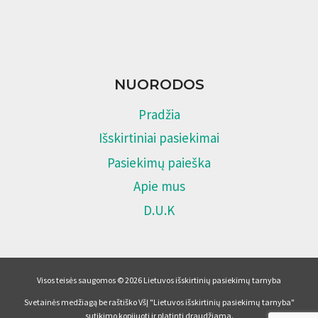
NUORODOS
Pradžia
Išskirtiniai pasiekimai
Pasiekimų paieška
Apie mus
D.U.K
Visos teisės saugomos © 2026 Lietuvos išskirtinių pasiekimų tarnyba
Svetainės medžiagą be raštiško VšĮ "Lietuvos išskirtinių pasiekimų tarnyba"
sutikimo kopijuoti ir platinti draudžiama.