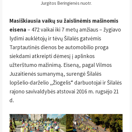
Jurgitos Beringienės nuotr.
Masiškiausia vaikų su žaislinėmis mašinomis
eisena
– 472 vaikai iki 7 metų amžiaus – žygiavo
lydimi auklėtojų ir tėvų Šilalės gatvėmis
Tarptautinės dienos be automobilio proga
siekdami atkreipti dėmesį į aplinkos
užterštumo mažinimą. Eiseną, pagal Vilmos
Juzaitienės sumanymą, surengė Šilalės
lopšelio-darželio „Žiogelis“ darbuotojai ir Šilalės
rajono savivaldybės atstovai 2016 m. rugsėjo 21
d.