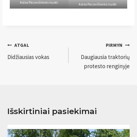
Astos Pacevičienės nuotr.
Astos Pacevičienės nuotr.
Navigacija
ATGAL
PIRMYN
tarp
Didžiausias vokas
Daugiausia traktorių
protesto renginyje
įrašų
Išskirtiniai pasiekimai