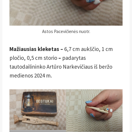
Astos Pacevičienės nuotr.
Mažiausias kleketas
–
6,7 cm aukščio, 1 cm
pločio, 0,5 cm storio
–
padarytas
tautodailininko Artūro Narkevičiaus iš beržo
medienos 2024 m.