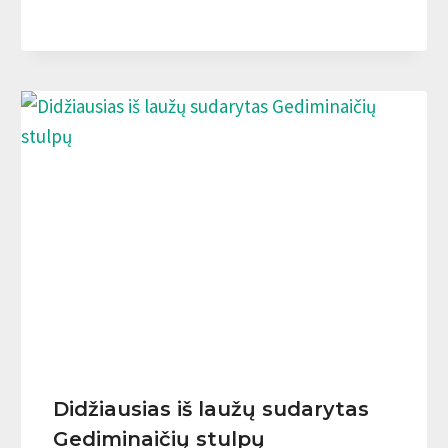
Didžiausias iš laužų sudarytas
Gediminaičių stulpų