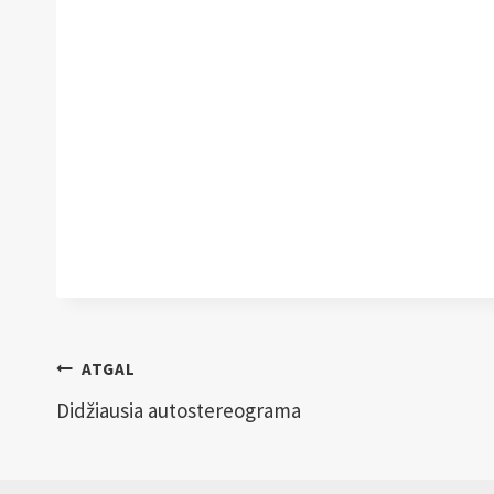
Navigacija
ATGAL
tarp
Didžiausia autostereograma
įrašų