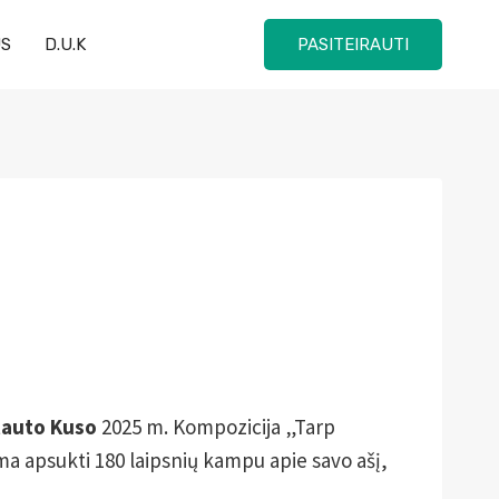
US
D.U.K
PASITEIRAUTI
tauto Kuso
2025 m. Kompozicija „Tarp
lima apsukti 180 laipsnių kampu apie savo ašį,