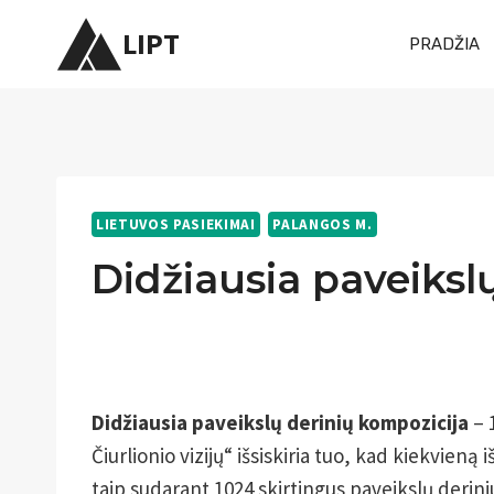
Skip
LIPT
PRADŽIA
to
content
LIETUVOS PASIEKIMAI
PALANGOS M.
Didžiausia paveiksl
Didžiausia paveikslų derinių kompozicija
– 
Čiurlionio vizijų“ išsiskiria tuo, kad kiekvieną
taip sudarant 1024 skirtingus paveikslų derini