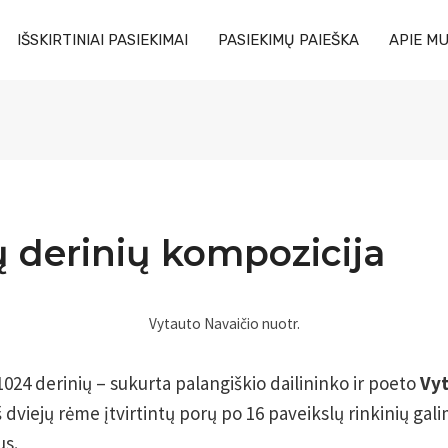
IŠSKIRTINIAI PASIEKIMAI
PASIEKIMŲ PAIEŠKA
APIE M
ų derinių kompozicija
Vytauto Navaičio nuotr.
1024 derinių – sukurta palangiškio dailininko ir poeto
Vy
 iš dviejų rėme įtvirtintų porų po 16 paveikslų rinkinių ga
us.