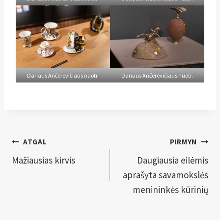
Dariaus Ančerevičiaus nuotr.
Dariaus Ančerevičiaus nuotr.
Navigacija
ATGAL
PIRMYN
tarp
Mažiausias kirvis
Daugiausia eilėmis
aprašyta savamokslės
įrašų
menininkės kūrinių