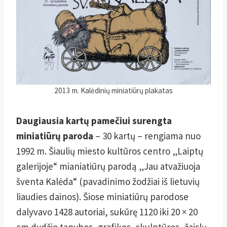
2013 m. Kalėdinių miniatiūrų plakatas
Daugiausia kartų pamečiui surengta
miniatiūrų paroda
– 30 kartų – rengiama nuo
1992 m. Šiaulių miesto kultūros centro „Laiptų
galerijoje“ mianiatiūrų parodą „Jau atvažiuoja
šventa Kalėda“ (pavadinimo žodžiai iš lietuvių
liaudies dainos). Šiose miniatiūrų parodose
dalyvavo 1428 autoriai, sukūrę 1120 iki 20 × 20
cm dydžio tapybos, grafikos, skulptūros, žaislų,