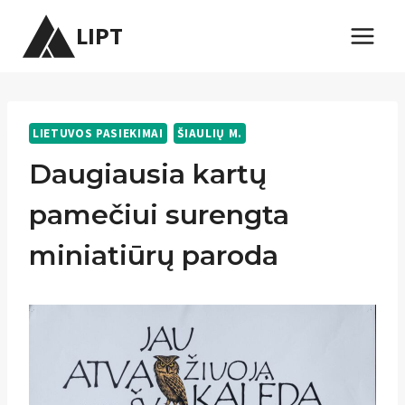
Skip
LIPT
to
content
LIETUVOS PASIEKIMAI
ŠIAULIŲ M.
Daugiausia kartų
pamečiui surengta
miniatiūrų paroda