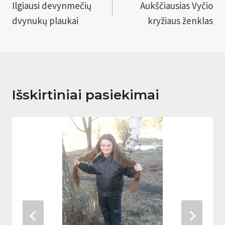
tarp
Ilgiausi devynmečių
Aukščiausias Vyčio
dvynukų plaukai
kryžiaus ženklas
įrašų
Išskirtiniai pasiekimai