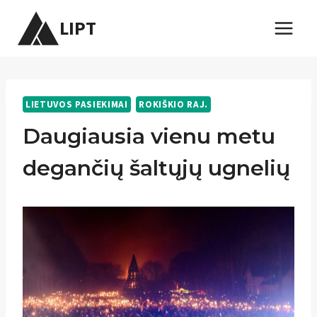
Skip
LIPT
to
content
LIETUVOS PASIEKIMAI
ROKIŠKIO RAJ.
Daugiausia vienu metu
degančių šaltųjų ugnelių