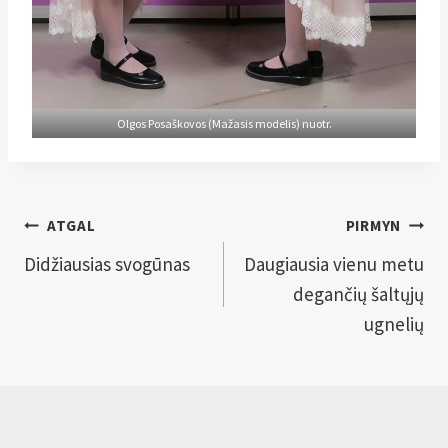
Olgos Posaškovos (Mažasis modelis) nuotr.
Navigacija
ATGAL
PIRMYN
tarp
Didžiausias svogūnas
Daugiausia vienu metu
degančių šaltųjų
įrašų
ugnelių