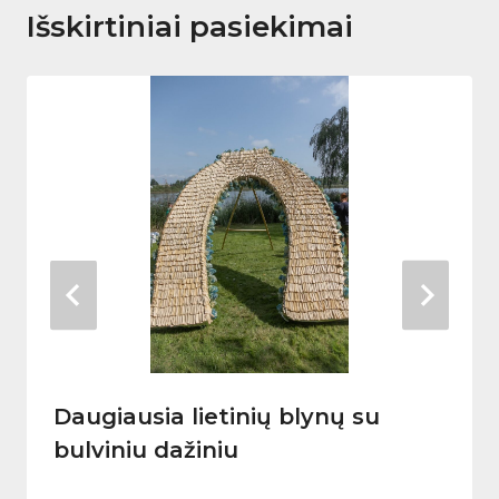
Išskirtiniai pasiekimai
Daugiausia lietinių blynų su
bulviniu dažiniu