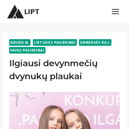
Skip
LIPT
to
content
KAUNO M.
LIETUVOS PASIEKIMAI
UKMERGĖS RAJ.
VAIKŲ PASIEKIMAI
Ilgiausi devynmečių
dvynukų plaukai