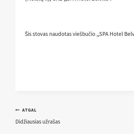
Šis stovas naudotas viešbučio „SPA Hotel Belvil
Navigacija
ATGAL
tarp
Didžiausias užrašas
įrašų