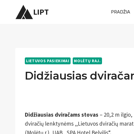
Skip
LIPT
PRADŽIA
to
content
LIETUVOS PASIEKIMAI
MOLĖTŲ RAJ.
Didžiausias dvirača
Didžiausias dviračams stovas
– 20,2 m ilgio
dviračių lenktynėms „Lietuvos dviračių maraton
(Molėtų r.), UAB „SPA Hotel Belvilis“.