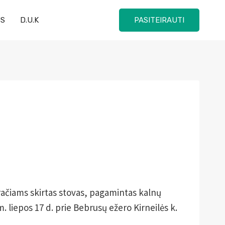
US
D.U.K
PASITEIRAUTI
viračiams skirtas stovas, pagamintas kalnų
 liepos 17 d. prie Bebrusų ežero Kirneilės k.