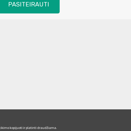
PASITEIRAUTI
ikimo kopijuoti ir platinti draudžiama.