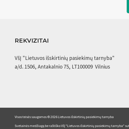
REKVIZITAI
VšĮ "Lietuvos išskirtinių pasiekimų tarnyba"
a/d. 1506, Antakalnio 75, LT100009 Vilnius
Visos teisės saugomos © 2026 Lietuvos išskirtinių pasiekimų tarnyba
Svetainės medžiagą be raštiško VšĮ "Lietuvos išskirtinių pasiekimų tarnyba" sut