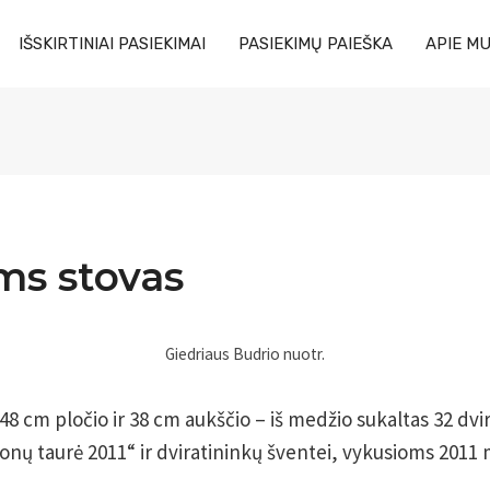
IŠSKIRTINIAI PASIEKIMAI
PASIEKIMŲ PAIEŠKA
APIE M
ms stovas
Giedriaus Budrio nuotr.
, 48 cm pločio ir 38 cm aukščio – iš medžio sukaltas 32 d
ų taurė 2011“ ir dviratininkų šventei, vykusioms 2011 m.