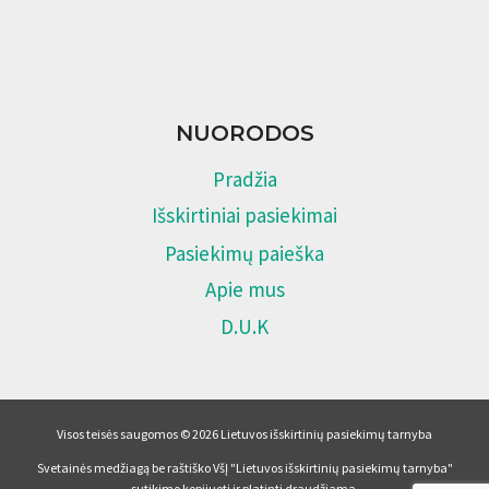
NUORODOS
Pradžia
Išskirtiniai pasiekimai
Pasiekimų paieška
Apie mus
D.U.K
Visos teisės saugomos © 2026 Lietuvos išskirtinių pasiekimų tarnyba
Svetainės medžiagą be raštiško VšĮ "Lietuvos išskirtinių pasiekimų tarnyba"
sutikimo kopijuoti ir platinti draudžiama.