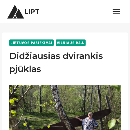
Skip
LIPT
to
content
LIETUVOS PASIEKIMAI
VILNIAUS RAJ.
Didžiausias dvirankis
pjūklas