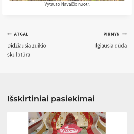
Vytauto Navaičio nuotr.
Navigacija
ATGAL
PIRMYN
tarp
Didžiausia zuikio
Ilgiausia dūda
skulptūra
įrašų
Išskirtiniai pasiekimai