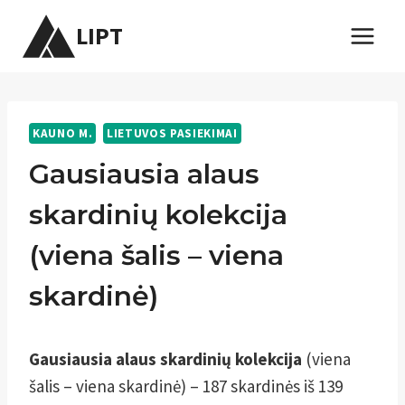
Skip
LIPT
to
content
KAUNO M.
LIETUVOS PASIEKIMAI
Gausiausia alaus
skardinių kolekcija
(viena šalis – viena
skardinė)
Gausiausia alaus skardinių kolekcija
(viena
šalis – viena skardinė) – 187 skardinės iš 139