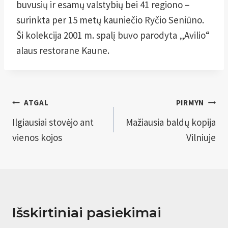
buvusių ir esamų valstybių bei 41 regiono –
surinkta per 15 metų kauniečio Ryčio Seniūno.
Ši kolekcija 2001 m. spalį buvo parodyta „Avilio“
alaus restorane Kaune.
Navigacija
ATGAL
PIRMYN
tarp
Ilgiausiai stovėjo ant
Mažiausia baldų kopija
vienos kojos
Vilniuje
įrašų
Išskirtiniai pasiekimai