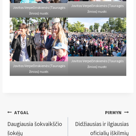
Jovitos Verpečinskienės (Tauragės
Jovitos Verpečinskienės (Tauragės
žinios) nuotr.
žinios) nuotr.
Jovitos Verpečinskienės (Tauragės
Jovitos Verpečinskienės (Tauragės
žinios) nuotr.
žinios) nuotr.
Navigacija
ATGAL
PIRMYN
tarp
Daugiausia šokvaikščio
Didžiausias ir ilgiausias
šokėjų
oficialių iškilmių