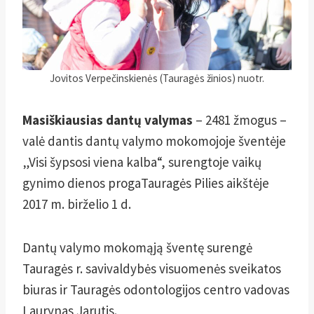
Jovitos Verpečinskienės (Tauragės žinios) nuotr.
Masiškiausias dantų valymas
– 2481 žmogus –
valė dantis dantų valymo mokomojoje šventėje
„Visi šypsosi viena kalba“, surengtoje vaikų
gynimo dienos progaTauragės Pilies aikštėje
2017 m. birželio 1 d.
Dantų valymo mokomąją šventę surengė
Tauragės r. savivaldybės visuomenės sveikatos
biuras ir Tauragės odontologijos centro vadovas
Laurynas Jarutis.