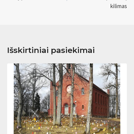
įrašų
kilimas
Išskirtiniai pasiekimai