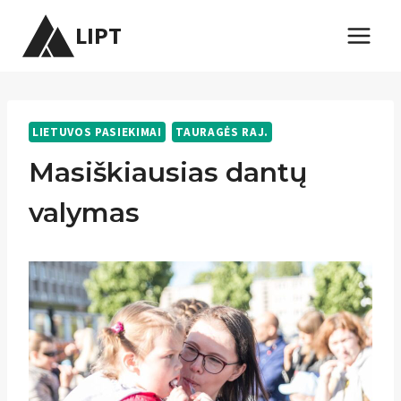
Skip
LIPT
to
content
LIETUVOS PASIEKIMAI
TAURAGĖS RAJ.
Masiškiausias dantų
valymas