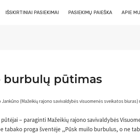
IŠSKIRTINIAI PASIEKIMAI
PASIEKIMŲ PAIEŠKA
APIE M
o burbulų pūtimas
o Jankūno (Mažeikių rajono savivaldybės visuomenės sveikatos biuras) 
 pūtėjai – paraginti Mažeikių rajono savivaldybės Visuom
be tabako proga šventėje „Pūsk muilo burbulus, o ne ta