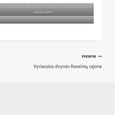
sčio Jankūno (Mažeikių rajono savivaldybės visuomenės sveikatos
biuras) nuotr.
PIRMYN
Vyriausios dvynės Raseinių rajone