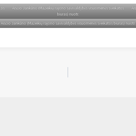
tos
Aisčio Jankūno (Mažeikių rajono savivaldybės visuomenės sveikatos
Ai
biuras) nuotr.
Aisčio Jankūno (Mažeikių rajono savivaldybės visuomenės sveikatos biuras) nuotr.