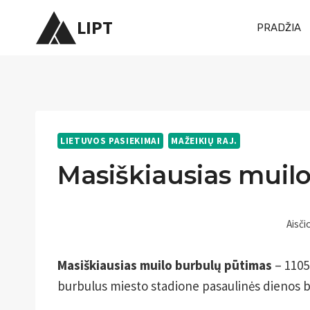
Skip
LIPT
PRADŽIA
to
content
LIETUVOS PASIEKIMAI
MAŽEIKIŲ RAJ.
Masiškiausias muil
Aisči
Masiškiausias muilo burbulų pūtimas
– 1105
burbulus miesto stadione pasaulinės dienos 