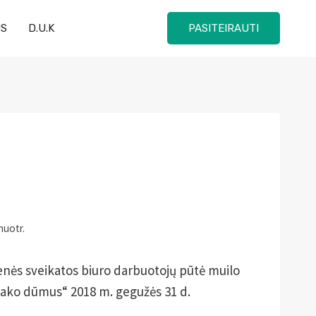
US
D.U.K
PASITEIRAUTI
nuotr.
enės sveikatos biuro darbuotojų pūtė muilo
bako dūmus“ 2018 m. gegužės 31 d.