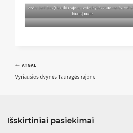
Aisčio Jankūno (Mažeikių rajono savivaldybės visuomenės sveika
biuras) nuotr.
Navigacija
ATGAL
tarp
Vyriausios dvynės Tauragės rajone
įrašų
Išskirtiniai pasiekimai