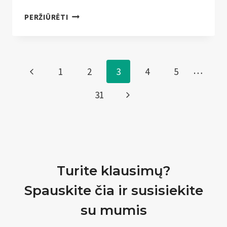
GAUSIAUSIA
PERŽIŪRĖTI
SUVOŽIAMŲ
KEPTUVIŲ
IR
FORMŲ
Page
…
Previous
1
2
3
4
5
KOLEKCIJA
navigation
Page
Next
31
Page
Turite klausimų?
Spauskite čia ir susisiekite
su mumis