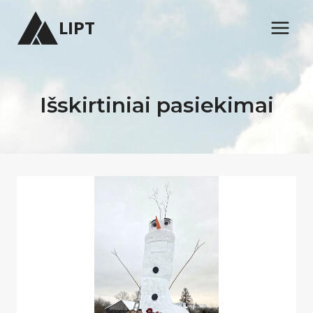
Skip
LIPT
to
content
Išskirtiniai pasiekimai