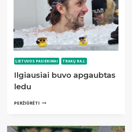
LIETUVOS PASIEKIMAI
TRAKŲ RAJ.
Ilgiausiai buvo apgaubtas
ledu
ILGIAUSIAI
PERŽIŪRĖTI
BUVO
APGAUBTAS
LEDU