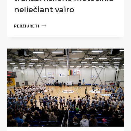
neliečiant vairo
TOLIMIAUSIA
PERŽIŪRĖTI
IR
ILGIAUSIAI
TRUKUSI
KELIONĖ
MOTOCIKLU
NELIEČIANT
VAIRO