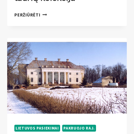
GAUSIAUSIA
PERŽIŪRĖTI
„HEINEKEN“ALAUS
BOKALŲ
IR
TAURIŲ
KOLEKCIJA
LIETUVOS PASIEKIMAI
PAKRUOJO RAJ.