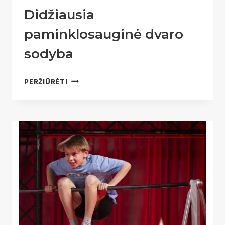
Didžiausia
paminklosauginė dvaro
sodyba
DIDŽIAUSIA
PERŽIŪRĖTI
PAMINKLOSAUGINĖ
DVARO
SODYBA