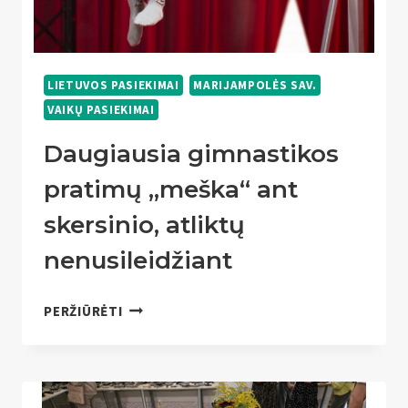
LIETUVOS PASIEKIMAI
MARIJAMPOLĖS SAV.
VAIKŲ PASIEKIMAI
Daugiausia gimnastikos
pratimų „meška“ ant
skersinio, atliktų
nenusileidžiant
DAUGIAUSIA
PERŽIŪRĖTI
GIMNASTIKOS
PRATIMŲ
„MEŠKA“
ANT