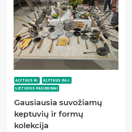
SKERSINIO,
ATLIKTŲ
NENUSILEIDŽIANT
ALYTAUS M.
ALYTAUS RAJ.
LIETUVOS PASIEKIMAI
Gausiausia suvožiamų
keptuvių ir formų
kolekcija