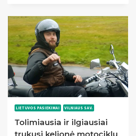
VAINIKAS
LIETUVOS PASIEKIMAI
VILNIAUS SAV.
Tolimiausia ir ilgiausiai
trukusi kelionė motociklu