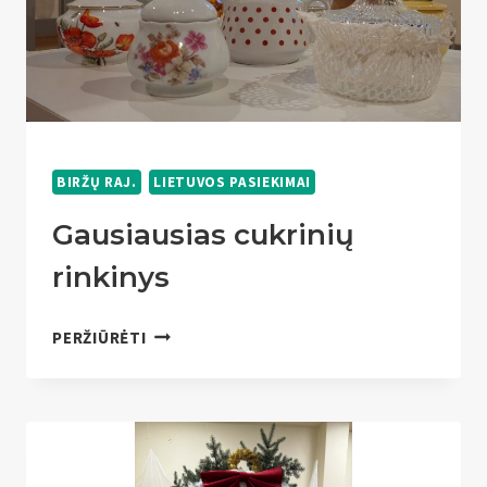
BIRŽŲ RAJ.
LIETUVOS PASIEKIMAI
Gausiausias cukrinių
rinkinys
GAUSIAUSIAS
PERŽIŪRĖTI
CUKRINIŲ
RINKINYS