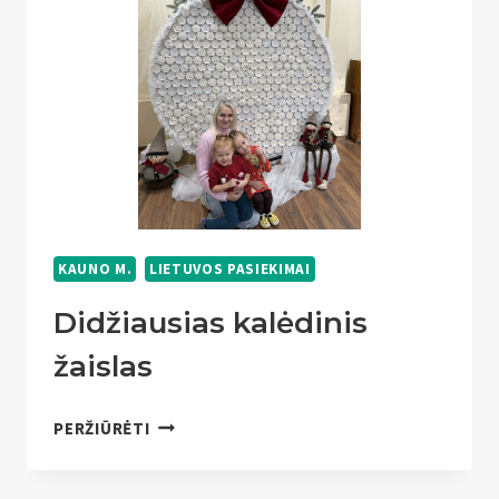
KAUNO M.
LIETUVOS PASIEKIMAI
Didžiausias kalėdinis
žaislas
DIDŽIAUSIAS
PERŽIŪRĖTI
KALĖDINIS
ŽAISLAS