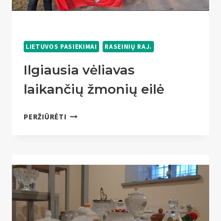
LIETUVOS PASIEKIMAI
RASEINIŲ RAJ.
Ilgiausia vėliavas
laikančių žmonių eilė
ILGIAUSIA
PERŽIŪRĖTI
VĖLIAVAS
LAIKANČIŲ
ŽMONIŲ
EILĖ